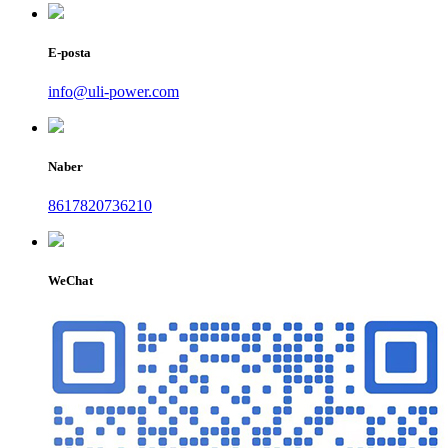
E-posta
info@uli-power.com
Naber
8617820736210
WeChat