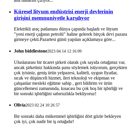
ana hatlarını çiziyor...
Küresel lityum endüstrisi enerji devlerinin
girişini memnuniyetle karşılıyor
Elektrikli araç patlaması dünya çapında başladı ve lityum
"yeni enerji çağının petrolü" haline gelerek birçok devi pazara
girmeye çekti.Pazartesi günü yapılan açıklamaya göre...
John biddlestone
2023.04.14 12:16:09
Uluslararası bir ticaret şirketi olarak çok sayıda ortağımız var,
ancak şirketiniz hakkında şunu söylemek istiyorum, gerçekten
çok iyisiniz, geniş ürün yelpazesi, kaliteli, uygun fiyatlar,
sıcak ve düşünceli hizmet, ileri teknoloji ve ekipman ve
çalışanlar mesleki eğitime sahip , geri bildirim ve ürün
güncellemesi zamanında, kısacası bu çok hoş bir işbirliği ve
bir sonraki işbirliğini sabırsızlıkla bekliyoruz!
Olivia
2023.02.24 10:26:57
Bir sonraki daha mükemmel işbirliğini dört gözle bekleyen
çok iyi, çok nadir bir iş ortağıdır!