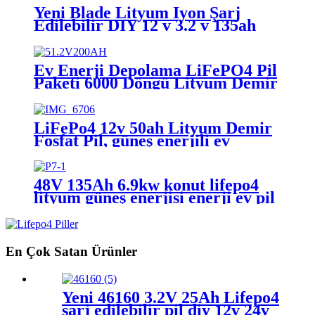
Yeni Blade Lityum İyon Şarj
Edilebilir DIY 12 v 3.2 v 135ah
lifepo4 a sınıfı lifepo4 hücreleri
pil güneş sistemi enerji depolama
için
Ev Enerji Depolama LiFePO4 Pil
Paketi 6000 Döngü Lityum Demir
Fosfat Pil Paketi 51.2v 48v 200ah
şarj edilebilir piller
LiFePo4 12v 50ah Lityum Demir
Fosfat Pil, güneş enerjili ev
elektrik depolaması için dış
mekan enerjisi için
48V 135Ah 6.9kw konut lifepo4
lityum güneş enerjisi enerji ev pil
paketi depolama sistemi
En Çok Satan Ürünler
Yeni 46160 3.2V 25Ah Lifepo4
şarj edilebilir pil diy 12v 24v