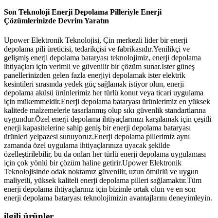
Son Teknoloji Enerji Depolama Pilleriyle Enerji
Çözümlerinizde Devrim Yaratın
Upower Elektronik Teknolojisi, Çin merkezli lider bir enerji
depolama pili üreticisi, tedarikçisi ve fabrikasıdır.Yenilikçi ve
gelişmiş enerji depolama bataryası teknolojimiz, enerji depolama
ihtiyaçları için verimli ve güvenilir bir çözüm sunar.İster güneş
panellerinizden gelen fazla enerjiyi depolamak ister elektrik
kesintileri sırasında yedek güç sağlamak istiyor olun, enerji
depolama aküsü ürünlerimiz her türlü konut veya ticari uygulama
için mükemmeldir.Enerji depolama bataryası ürünlerimiz en yüksek
kalitede malzemelerle tasarlanmış olup sıkı güvenlik standartlarına
uygundur.Özel enerji depolama ihtiyaçlarınızı karşılamak için çeşitli
enerji kapasitelerine sahip geniş bir enerji depolama bataryası
ürünleri yelpazesi sunuyoruz.Enerji depolama pillerimiz aynı
zamanda özel uygulama ihtiyaçlarınıza uyacak şekilde
özelleştirilebilir, bu da onları her türlü enerji depolama uygulaması
için çok yönlü bir çözüm haline getirir.Upower Elektronik
Teknolojisinde odak noktamız güvenilir, uzun ömürlü ve uygun
maliyetli, yüksek kaliteli enerji depolama pilleri sağlamaktır.Tüm
enerji depolama ihtiyaçlarınız için bizimle ortak olun ve en son
enerji depolama bataryası teknolojimizin avantajlarını deneyimleyin.
ilgili ürünler