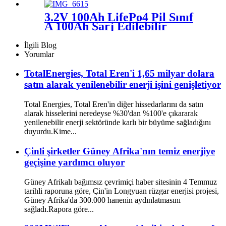
Dahili BMS 200A
3.2V 100Ah LifePo4 Pil Sınıf
A 100Ah Şarj Edilebilir
Hücreler DIY 12V 24V 48V
EV RV Golf Arabası Pilleri
İlgili Blog
Yorumlar
TotalEnergies, Total Eren'i 1,65 milyar dolara
satın alarak yenilenebilir enerji işini genişletiyor
Total Energies, Total Eren'in diğer hissedarlarını da satın
alarak hisselerini neredeyse %30'dan %100'e çıkararak
yenilenebilir enerji sektöründe karlı bir büyüme sağladığını
duyurdu.Kime...
Çinli şirketler Güney Afrika'nın temiz enerjiye
geçişine yardımcı oluyor
Güney Afrikalı bağımsız çevrimiçi haber sitesinin 4 Temmuz
tarihli raporuna göre, Çin'in Longyuan rüzgar enerjisi projesi,
Güney Afrika'da 300.000 hanenin aydınlatmasını
sağladı.Rapora göre...