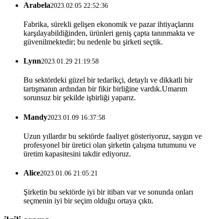
Arabela
2023.02.05 22:52:36
Fabrika, sürekli gelişen ekonomik ve pazar ihtiyaçlarını
karşılayabildiğinden, ürünleri geniş çapta tanınmakta ve
güvenilmektedir; bu nedenle bu şirketi seçtik.
Lynn
2023.01.29 21:19:58
Bu sektördeki güzel bir tedarikçi, detaylı ve dikkatli bir
tartışmanın ardından bir fikir birliğine vardık.Umarım
sorunsuz bir şekilde işbirliği yaparız.
Mandy
2023.01.09 16:37:58
Uzun yıllardır bu sektörde faaliyet gösteriyoruz, saygın ve
profesyonel bir üretici olan şirketin çalışma tutumunu ve
üretim kapasitesini takdir ediyoruz.
Alice
2023.01.06 21:05:21
Şirketin bu sektörde iyi bir itibarı var ve sonunda onları
seçmenin iyi bir seçim olduğu ortaya çıktı.