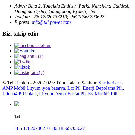
Adres: Bina 2, Yonglida Endüstri Parkı, Nancheng Caddesi,
Dongguan Şehri, Guangdong Eyaleti, Çin
Telefon: +86 17820736210;+86 18565703627
E-posta:
info@uli-power.com
Bizi takip edin
© Telif Hakkı - 2020-2023: Tüm Hakları Saklıdır.
Site haritası
-
AMP Mobil
Lityum iyon batarya
,
Lto Pil
,
Enerji Depolama Pili
,
Lifepo4 Pil Paketi
,
Lityum Demir Fosfat Pil
,
Ev Modülü Pili
,
Tel
+86 17820736210
+86 18565703627