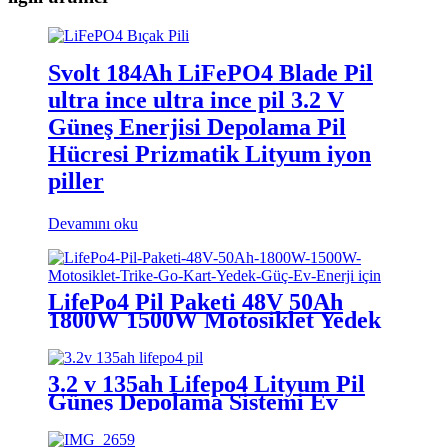
Svolt 184Ah LiFePO4 Blade Pil
ultra ince ultra ince pil 3.2 V
Güneş Enerjisi Depolama Pil
Hücresi Prizmatik Lityum iyon
piller
Devamını oku
LifePo4 Pil Paketi 48V 50Ah
1800W 1500W Motosiklet Yedek
Güç Ev Enerji Depolama için
3.2 v 135ah Lifepo4 Lityum Pil
Güneş Depolama Sistemi Ev
Enerji Depolama Pil Sınıfı A +
50ah 135ah 165ah