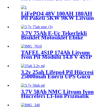
Elektrikli bisiklet scooter
motosiklet Güneş Enerjisi Pil
LiFePO4 48V 100AH ​​180AH
Pil Paketi 5KW 9KW Lityum
Pil 6000+ Döngü Max 32
Paralel Solar UPS İçin
İnvertörle Uyumlu
3.7V 75Ah E-Üç Tekerlekli
Bisiklet Motosiklet Ebike
LiFePo4 Lityum Pil, E-Araç
Elektrikli Araba Modülleri
için
TAFEL 4S1P 174Ah Lityum
İyon Pil Modülü 14.8 V 4S1P
174AH Elektrikli Araç Akü
Modülü Lityum İyon NMC Ev
Golf arabası için Şarj
3.2v 25ah Lifepo4 Pil Hücresi
Edilebilir 14.8 V 174AH
25000mah Enerji UPS Gücü
için Lityum Demir Fosfat
Derin Döngüleri
3.7V 58Ah NMC Lityum İyon
Hücreleri LI-Ion Prizmatik
NCM Lityum Pil Scooter
Elektrikli RV EV için Yüksek