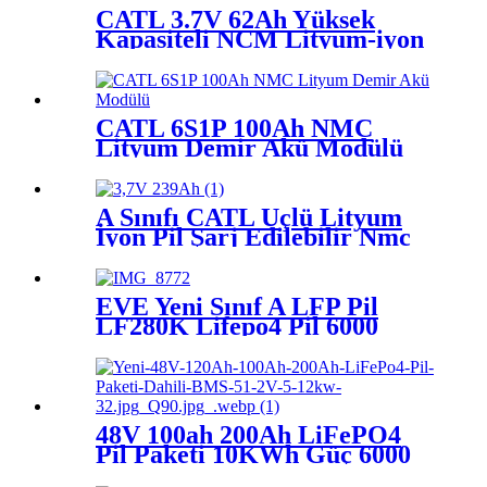
Kapasiteli
CATL 3.7V 62Ah Yüksek
Kapasiteli NCM Lityum-iyon
şarj edilebilir pil Hücresi
Scooter elektrikli gemi vinci
Forklift EV RV
CATL 6S1P 100Ah NMC
Lityum Demir Akü Modülü
A Sınıfı CATL Üçlü Lityum
İyon Pil Şarj Edilebilir Nmc
3.7V Prizmatik 239ah 240ah
hücreli pil, güneş sistemi golf
arabaları için
EVE Yeni Sınıf A LFP Pil
LF280K Lifepo4 Pil 6000
Döngü 3.2V 280Ah Tekneler
Elektrikli Araçlar için Pil
Hücreleri
48V 100ah 200Ah LiFePO4
Pil Paketi 10KWh Güç 6000
Döngü Lityum Demir Fosfat