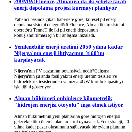
200MW!Fluence, Almanya'da iki şebeke tarafı
enerji depolama projesi kurmayı planlıyor
Yabancı basında çıkan haberlere göre, küresel pil enerji
depolama sistemi entegratörü Fluence, Alman iletim sistemi
operatörü TenneT ile iki pil enerji deposunun
konuşlandırılması için bir anlaşma imzaladı.
Yenilenebilir enerji üretimi 2050 yılına kadar
Nijerya'nın enerji ihtiyacının %60'ını
karşılayacak
Nijerya'nın PV pazarının potansiyeli nedir?Çalışma,
Nijerya'nın şu anda fosil yakıtlı enerji üretim tesisleri ve
hidroelektrik tesislerinden yalnızca 4GW kurulu kapasiteyi
işlettiğini gösteriyor...
Alman hükümeti onbinlerce kilometrelik
"hidrojen enerjisi otoyolu" inşa etmek istiyor
Alman hükümetinin yeni planlarına göre hidrojen enerjisi
gelecekte tüm önemli alanlarda rol oynayacak.Yeni strateji, 20
yılına kadar pazar oluşumunu sağlayacak bir eylem planının