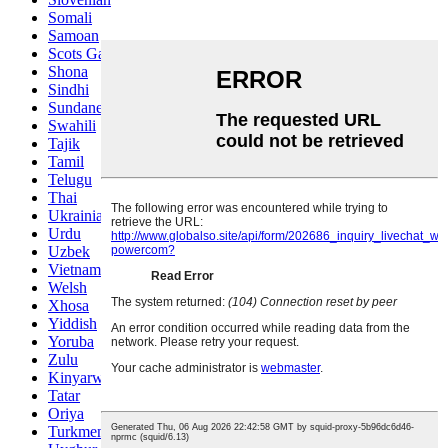
Somali
Samoan
Scots Gaelic
Shona
Sindhi
Sundanese
Swahili
Tajik
Tamil
Telugu
Thai
Ukrainian
Urdu
Uzbek
Vietnamese
Welsh
Xhosa
Yiddish
Yoruba
Zulu
Kinyarwanda
Tatar
Oriya
Turkmen