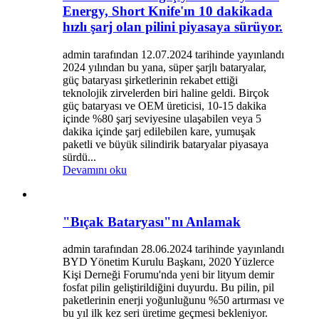
Energy, Short Knife'ın 10 dakikada
hızlı şarj olan pilini piyasaya sürüyor.
admin tarafından 12.07.2024 tarihinde yayınlandı
2024 yılından bu yana, süper şarjlı bataryalar,
güç bataryası şirketlerinin rekabet ettiği
teknolojik zirvelerden biri haline geldi. Birçok
güç bataryası ve OEM üreticisi, 10-15 dakika
içinde %80 şarj seviyesine ulaşabilen veya 5
dakika içinde şarj edilebilen kare, yumuşak
paketli ve büyük silindirik bataryalar piyasaya
sürdü...
Devamını oku
"Bıçak Bataryası"nı Anlamak
admin tarafından 28.06.2024 tarihinde yayınlandı
BYD Yönetim Kurulu Başkanı, 2020 Yüzlerce
Kişi Derneği Forumu'nda yeni bir lityum demir
fosfat pilin geliştirildiğini duyurdu. Bu pilin, pil
paketlerinin enerji yoğunluğunu %50 artırması ve
bu yıl ilk kez seri üretime geçmesi bekleniyor.