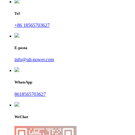
Tel
+86 18565703627
E-posta
info@uli-power.com
WhatsApp
8618565703627
WeChat