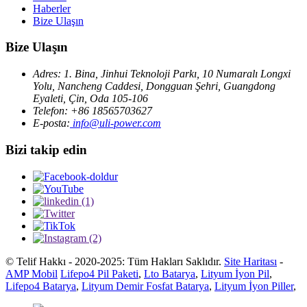
Haberler
Bize Ulaşın
Bize Ulaşın
Adres: 1. Bina, Jinhui Teknoloji Parkı, 10 Numaralı Longxi
Yolu, Nancheng Caddesi, Dongguan Şehri, Guangdong
Eyaleti, Çin, Oda 105-106
Telefon: +86 18565703627
E-posta:
info@uli-power.com
Bizi takip edin
© Telif Hakkı - 2020-2025: Tüm Hakları Saklıdır.
Site Haritası
-
AMP Mobil
Lifepo4 Pil Paketi
,
Lto Batarya
,
Lityum İyon Pil
,
Lifepo4 Batarya
,
Lityum Demir Fosfat Batarya
,
Lityum İyon Piller
,